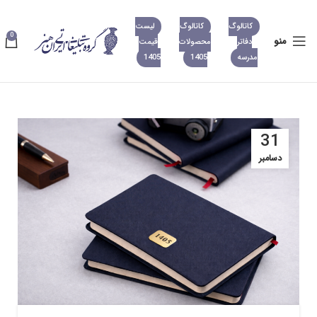
کاتالوگ
کاتالوگ
لیست
0
منو
دفاتر
محصولات
قیمت
مدرسه
1405
1405
31
دسامبر