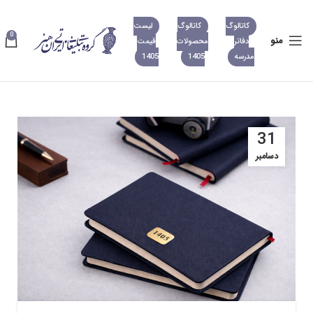
کاتالوگ
کاتالوگ
لیست
0
منو
دفاتر
محصولات
قیمت
مدرسه
1405
1405
31
دسامبر