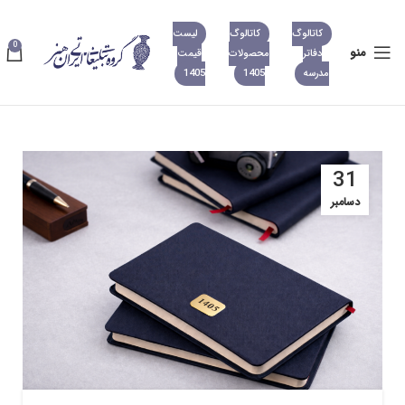
کاتالوگ
کاتالوگ
لیست
0
منو
دفاتر
محصولات
قیمت
مدرسه
1405
1405
31
دسامبر